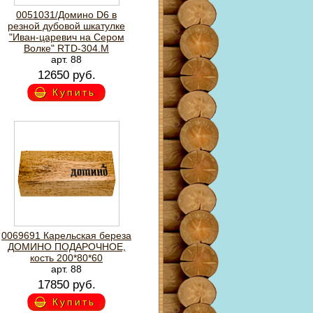
0051031/Домино D6 в
резной дубовой шкатулке
"Иван-царевич на Сером
Волке" RTD-304.M
арт. 88
12650 руб.
Купить
0069691 Карельская береза
ДОМИНО ПОДАРОЧНОЕ,
кость 200*80*60
арт. 88
17850 руб.
Купить