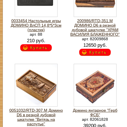
0033454 Настольные игры
200986/RTD-351.M
ДОМИНО ВлСП 14,8*5*3см
ДОМИНО D6 в резной
(пластик)
дубовой шкатулке "ХРАМ
арт. 88
ВАСИЛИЯ БЛАЖЕННОГО"
арт. 82009868
210 руб.
12650 руб.
Купить
Купить
0051032/RTD-307.M Домино
Домино янтарное "Герб
D6 в резной дубовой
ФСБ"
шкатулке "Витязь на
арт. 82061828
распутье"
39200 руб.