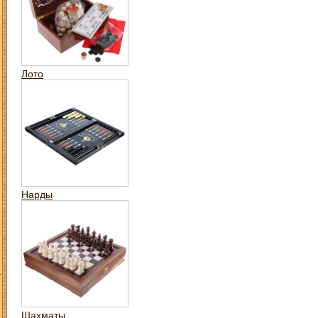
Лото
Нарды
З
Шахматы