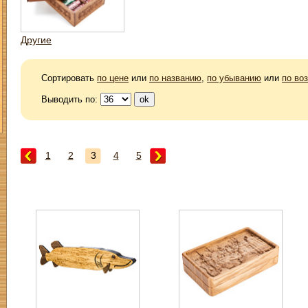
Другие
Сортировать
по цене
или
по названию
,
по убыванию
или
по во
Выводить по:
1
2
3
4
5