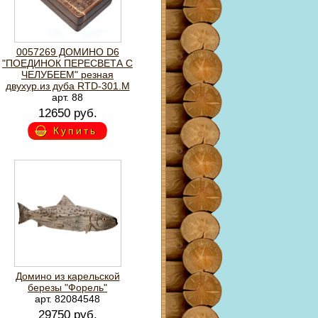
0057269 ДОМИНО D6
"ПОЕДИНОК ПЕРЕСВЕТА С
ЧЕЛУБЕЕМ" резная
двухур.из дуба RTD-301.M
арт. 88
12650 руб.
Купить
Домино из карельской
березы "Форель"
арт. 82084548
29750 руб.