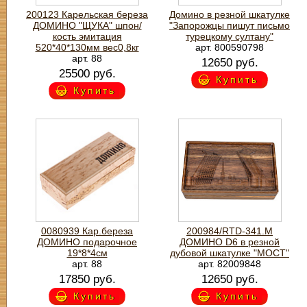
200123 Карельская береза
Домино в резной шкатулке
ДОМИНО "ЩУКА" шпон/
"Запорожцы пишут письмо
кость эмитация
турецкому султану"
520*40*130мм вес0,8кг
арт. 800590798
арт. 88
12650 руб.
25500 руб.
Купить
Купить
0080939 Кар.береза
200984/RTD-341.M
ДОМИНО подарочное
ДОМИНО D6 в резной
19*8*4см
дубовой шкатулке "МОСТ"
арт. 88
арт. 82009848
17850 руб.
12650 руб.
Купить
Купить