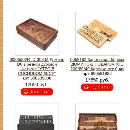
0053583/RTD-303.M Домино
0059192 Карельская береза
D6 в резной дубовой
ДОМИНО-2 ПОДАРОЧНОЕ
шкатулке "УТРО В
200*80*40 Карелка вес 0,4кг
СОСНОВОМ ЛЕСУ"
арт. 800591928
арт. 800535838
17850 руб.
12650 руб.
Купить
Купить