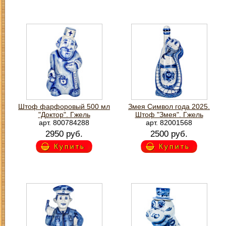
Штоф фарфоровый 500 мл
Змея Символ года 2025.
"Доктор". Гжель
Штоф "Змея". Гжель
арт. 800784288
арт. 82001568
2950 руб.
2500 руб.
Купить
Купить