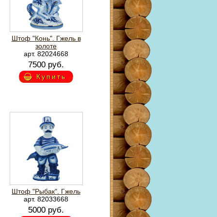
Штоф "Конь". Гжель в
золоте
арт. 82024668
7500 руб.
Купить
Штоф "Рыбак". Гжель
арт. 82033668
5000 руб.