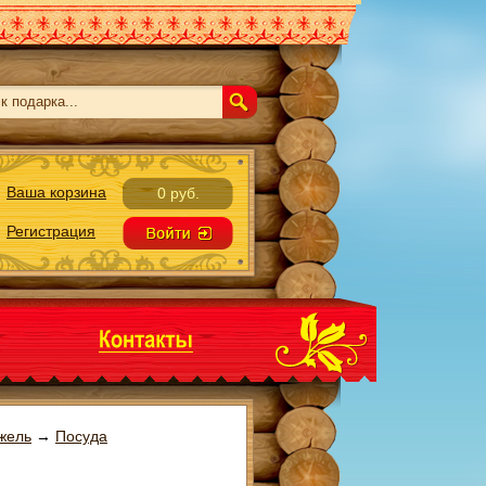
Ваша корзина
0 руб.
Регистрация
жель
→
Посуда