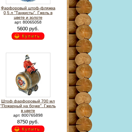
Фарфоровый штоф-фляжка
0,5 л "Танкисты". Гжель в
цвете и золоте
арт. 80065058
5600 руб.
Купить
Штоф фарфоровый 700 мл
"Пожарный на бочке". Гжель
в цвете
арт. 800765898
8750 руб.
Купить