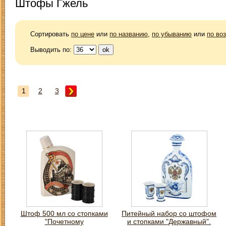
Штофы Гжель
Сортировать
по цене
или
по названию
,
по убыванию
или
по во
Выводить по:
1
2
3
Штоф 500 мл со стопками
Питейный набор со штофом
"Почетному
и стопками "Державный".