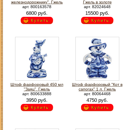
железнодорожнику". Гжель
Гжель в золоте
арт. 800163578
арт. 82024648
6800 руб.
15500 руб.
Купить
Купить
Штоф фарфоровый 450 мл
Штоф фарфоровый "Кот в
"Заяц". Гжель
сапогах" 1 л. Гжель
арт. 800633888
арт. 80064468
3950 руб.
4750 руб.
Купить
Купить