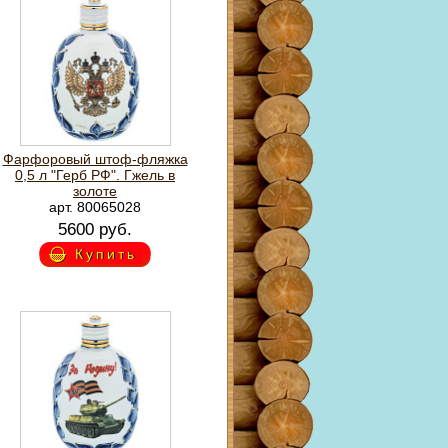
Фарфоровый штоф-фляжка
0,5 л "Герб РФ". Гжель в
золоте
арт. 80065028
5600 руб.
Купить