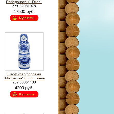
Победоносец". Гжель
арт. 82081978
17500 руб.
Купить
Штоф фарфоровый
"Матрешка" 0,5 л. Гжель
арт. 80064488
4200 руб.
Купить