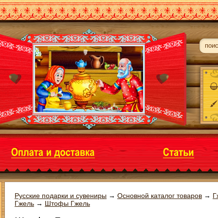
Русские подарки и сувениры
→
Основной каталог товаров
→
Г
Гжель
→
Штофы Гжель