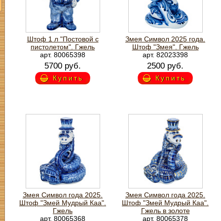
Штоф 1 л "Постовой с
Змея Символ 2025 года.
пистолетом". Гжель
Штоф "Змея". Гжель
арт. 80065398
арт. 82023398
5700 руб.
2500 руб.
Купить
Купить
Змея Символ года 2025.
Змея Символ года 2025.
Штоф "Змей Мудрый Каа".
Штоф "Змей Мудрый Каа".
Гжель
Гжель в золоте
арт. 80065368
арт. 80065378