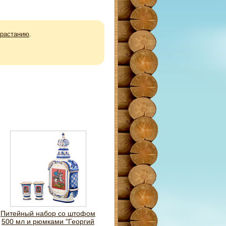
зрастанию
.
Питейный набор со штофом
500 мл и рюмками "Георгий