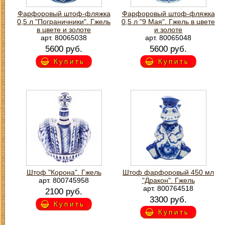
Фарфоровый штоф-фляжка
Фарфоровый штоф-фляжка
0,5 л "Пограничники". Гжель
0,5 л "9 Мая". Гжель в цвете
в цвете и золоте
и золоте
арт. 80065038
арт. 80065048
5600 руб.
5600 руб.
Купить
Купить
З
Штоф "Корона". Гжель
Штоф фарфоровый 450 мл
арт. 800745958
"Дракон". Гжель
арт. 800764518
2100 руб.
3300 руб.
Купить
Купить