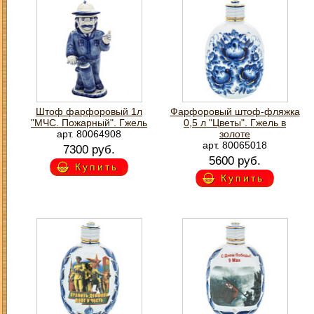
Штоф фарфоровый 1л
Фарфоровый штоф-фляжка
"МЧС. Пожарный". Гжель
0,5 л "Цветы". Гжель в
арт. 80064908
золоте
арт. 80065018
7300 руб.
5600 руб.
Купить
Купить