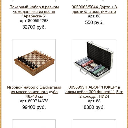
Покерный набор в резном
0059066/5044 Дартс + 3
чемоданчике из ясеня
дротика в асортименте
"Арабеска-5"
арт. 88
арт. 800592268
550 руб.
32700 руб.
Игровой набор с шахматами
0056999 НАБОР "ПОКЕР" в
из массива черного дуба
алюм кейсе 300 фишек 11,5 гр
48х48 см
2 колоды, НИ24
арт. 800714678
арт. 88
99400 руб.
8300 руб.