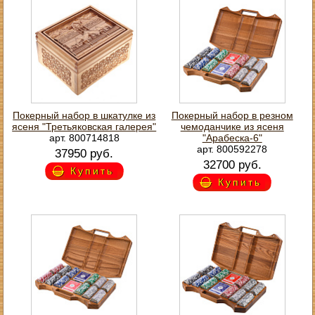
Покерный набор в шкатулке из
Покерный набор в резном
ясеня "Третьяковская галерея"
чемоданчике из ясеня
арт. 800714818
"Арабеска-6"
арт. 800592278
37950 руб.
32700 руб.
Купить
Купить