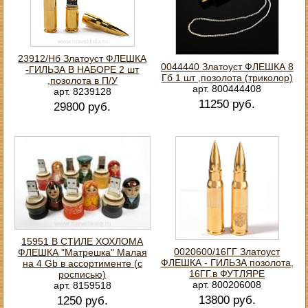
23912/Нб Златоуст ФЛЕШКА
0044440 Златоуст ФЛЕШКА 8
-ГИЛЬЗА В НАБОРЕ 2 шт
Гб 1 шт ,позолота (триколор)
,позолота в П/У
арт. 800444408
арт. 8239128
11250 руб.
29800 руб.
15951 В СТИЛЕ ХОХЛОМА
0020600/16ГГ Златоуст
ФЛЕШКА "Матрешка" Малая
ФЛЕШКА - ГИЛЬЗА позолота,
на 4 Gb в ассортименте (с
16ГГ.в ФУТЛЯРЕ
росписью)
арт. 800206008
арт. 8159518
13800 руб.
1250 руб.