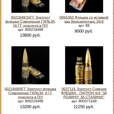
0021848/16ГГ Златоуст
0055350 Флешка со вставкой
флешка Сувенирная ГИЛЬЗА,
кар.береза/янтарь 16гб
16 ГГ позолота в П/У
арт. 88
арт. 800218488
9000 руб.
13800 руб.
0021848/8ГГ Златоуст флешка
0037116 Златоуст Сувенир
Сувенирная ГИЛЬЗА, 8 ГГ
ФЛЕШКА - ПАТРОН 4гб "ЗА
позолота в П/У
РОДИНУ! ЗА СТАЛИНА!"
арт. 800218488
арт. 800371168
13200 руб.
11250 руб.