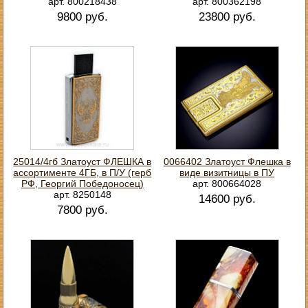
арт. 800218438
арт. 800362198
9800 руб.
23800 руб.
25014/4гб Златоуст ФЛЕШКА в
0066402 Златоуст Флешка в
ассортименте 4ГБ, в П/У (герб
виде визитницы в ПУ
РФ, Георгий Победоносец)
арт. 800664028
арт. 8250148
14600 руб.
7800 руб.