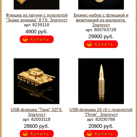
Флешка из латуни с позолотой
Бизнес-набор с флешкой и
"Знаки зодиака" 8 Гб. Златоуст
визитницей из малахита.
арт. 8239118
Златоуст
арт. 800763728
4900 руб.
29900 руб.
Купить
Купить
USB-флешка "Танк" 32Гб.
USB-флешка 16 гб с позолотой
Златоуст
"Пуля". Златоуст
арт. 82003118
арт. 82030768
28600 руб.
20800 руб.
Купить
Купить