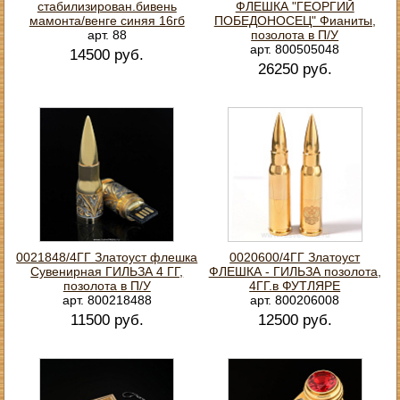
стабилизирован.бивень
ФЛЕШКА "ГЕОРГИЙ
мамонта/венге синяя 16гб
ПОБЕДОНОСЕЦ" Фианиты,
арт. 88
позолота в П/У
арт. 800505048
14500 руб.
26250 руб.
0021848/4ГГ Златоуст флешка
0020600/4ГГ Златоуст
Сувенирная ГИЛЬЗА 4 ГГ,
ФЛЕШКА - ГИЛЬЗА позолота,
позолота в П/У
4ГГ.в ФУТЛЯРЕ
арт. 800218488
арт. 800206008
11500 руб.
12500 руб.