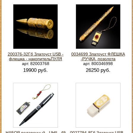
200376-32Гб Златоуст USB -
0034699 Златоуст ФЛЕШКА
флешка - накопительПУЛЯ
-РУЧКА ,позолота
арт. 82003768
арт. 800346998
19900 руб.
26250 руб.
НАБОР подарочный - UHIL -49
0027794-8Гб Златоуст USB -