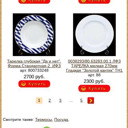
Тарелка глубокая "Да и нет".
0038293/80.63283.00.1 ЛФЗ
Форма Стандартная-2. ИФЗ
ТАРЕЛКА мелкая 270мм
арт. 800733248
Гладкая "Золотой кантик" ТН1
арт. 88
2700 руб.
2300 руб.
Купить
Купить
1
2
3
...
5
Смотрите также:
Термосы
,
Посуда
,