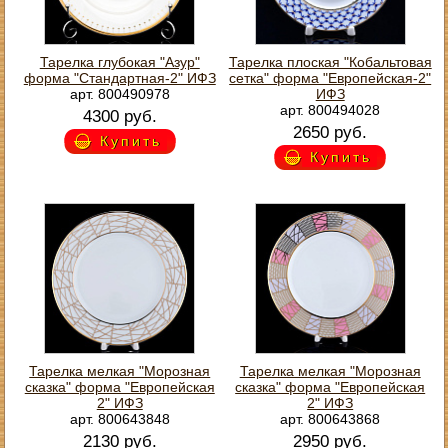
Тарелка глубокая "Азур"
Тарелка плоская "Кобальтовая
форма "Стандартная-2" ИФЗ
сетка" форма "Европейская-2"
арт. 800490978
ИФЗ
арт. 800494028
4300 руб.
2650 руб.
Купить
Купить
Тарелка мелкая "Морозная
Тарелка мелкая "Морозная
сказка" форма "Европейская
сказка" форма "Европейская
2" ИФЗ
2" ИФЗ
арт. 800643848
арт. 800643868
2130 руб.
2950 руб.