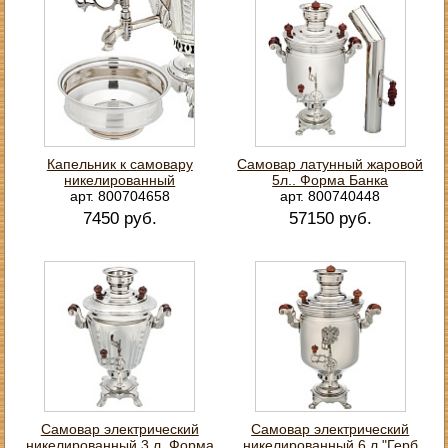
Капельник к самовару
Самовар латунный жаровой
никелированный
5л.. Форма Банка
арт. 800704658
арт. 800740448
7450 руб.
57150 руб.
Самовар электрический
Самовар электрический
никелированный 3 л. Форма
никелированный 6 л "Герб