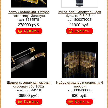
Кортик авторский "Остров
Кукла-бар "Строитель" для
сокровищ". Златоуст
бутылки 0,5-0,7 л
арт. 8284578
арт. 800379028
278000 руб.
11900 руб.
Купить
Купить
Шашка сувенирная казачья
Набор стаканов и стопок на 6
строевая обр.1881г
персон
арт. 800544518
арт. 800490038
39900 руб.
830 руб.
Купить
Купить