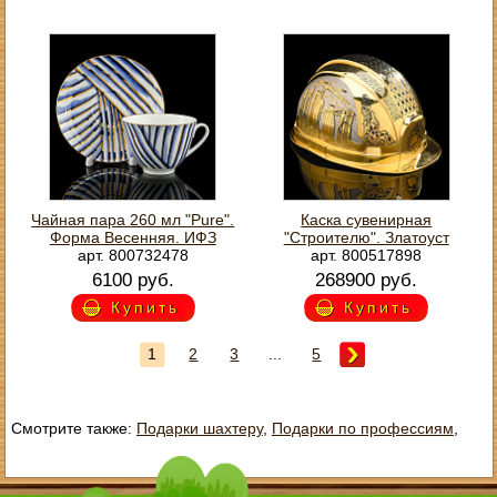
Чайная пара 260 мл "Pure".
Каска сувенирная
Форма Весенняя. ИФЗ
"Строителю". Златоуст
арт. 800732478
арт. 800517898
6100 руб.
268900 руб.
Купить
Купить
1
2
3
...
5
Смотрите также:
Подарки шахтеру
,
Подарки по профессиям
,