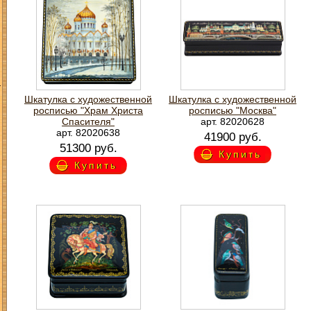
З
Шкатулка с художественной
Шкатулка с художественной
росписью "Храм Христа
росписью "Москва"
Спасителя"
арт. 82020628
арт. 82020638
41900 руб.
51300 руб.
Купить
Купить