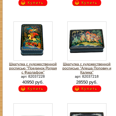
Купить
Купить
Шкатулка с художественной
Шкатулка с художественной
росписью "Поединок Рогдая
росписью "Алеша Попович и
с Фарлафом"
Калика"
арт. 82037228
арт. 82037218
40950 руб.
28550 руб.
Купить
Купить