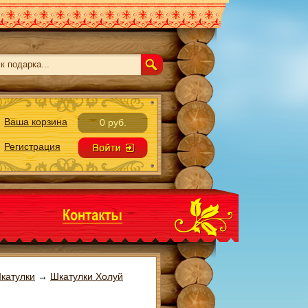
Ваша корзина
0 руб.
Регистрация
катулки
→
Шкатулки Холуй