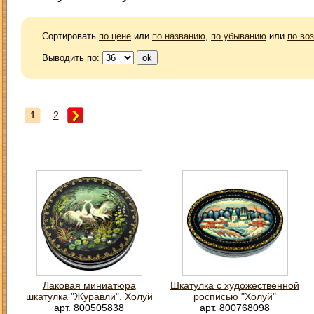
Сортировать
по цене
или
по названию
,
по убыванию
или
по во
Выводить по:
1
2
Лаковая миниатюра
Шкатулка с художественной
шкатулка "Журавли". Холуй
росписью "Холуй"
арт. 800505838
арт. 800768098