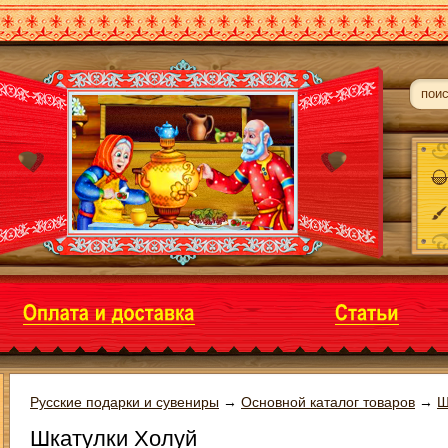
Русские подарки и сувениры
→
Основной каталог товаров
→
Ш
Шкатулки Холуй