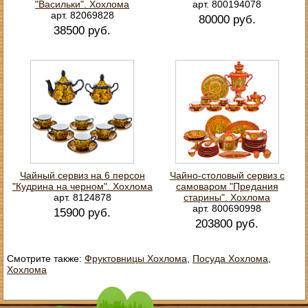
"Васильки". Хохлома
арт. 800194078
арт. 82069828
80000 руб.
38500 руб.
Чайный сервиз на 6 персон
Чайно-столовый сервиз с
"Кудрина на черном". Хохлома
самоваром "Предания
арт. 8124878
старины". Хохлома
арт. 800690998
15900 руб.
203800 руб.
Смотрите также:
Фруктовницы Хохлома
,
Посуда Хохлома
,
Хохлома