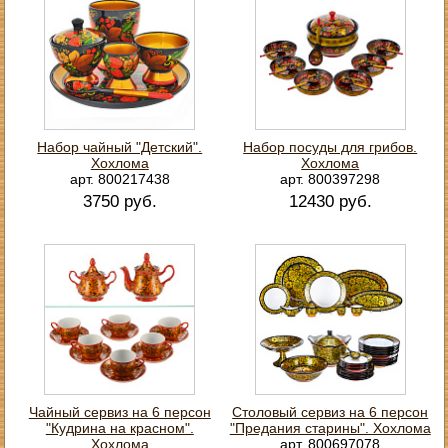
Набор чайный "Детский".
Набор посуды для грибов.
Хохлома
Хохлома
арт. 800217438
арт. 800397298
3750 руб.
12430 руб.
Чайный сервиз на 6 персон
Столовый сервиз на 6 персон
"Кудрина на красном".
"Предания старины". Хохлома
Хохлома
арт. 800697078