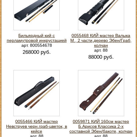
Бильярдный кий с
0055468 КИЙ мастер Валыка
перламутровой инкрустацией
М., 2 части,дерево Эбен/Граб,
арт. 800554678
колчан
арт. 88
268000 руб.
88000 руб.
0055466 КИЙ мастер
0059871 КИЙ 160см мастер
Невструев черн.граб-цветок, в
Б.Арисов Классика 2-х
кейсе
составной Эбен/бакоте, колчан
арт. 88
арт. 88