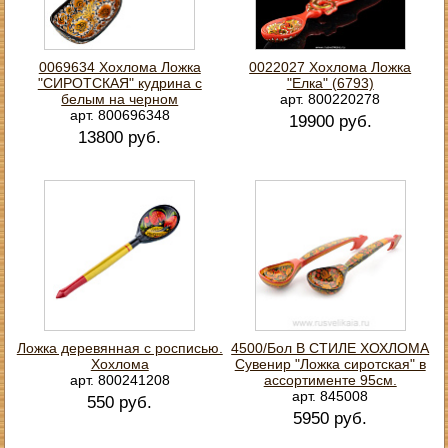
0069634 Хохлома Ложка
0022027 Хохлома Ложка
"СИРОТСКАЯ" кудрина с
"Елка" (6793)
белым на черном
арт. 800220278
арт. 800696348
19900 руб.
13800 руб.
Ложка деревянная с росписью.
4500/Бол В СТИЛЕ ХОХЛОМА
Хохлома
Сувенир "Ложка сиротская" в
арт. 800241208
ассортименте 95см.
арт. 845008
550 руб.
5950 руб.