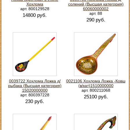
Хохлома
солений (Высшая категория)
арт. 800129528
60060000002
арт. 88
14800 руб.
290 руб.
0039722 Хохлома Ложка д/
0021106 Хохлома Ложка -Ковш
рыбака (Высшая категория)
(в/кат)1510000000
15020000000
арт. 800211068
арт. 800397228
25100 руб.
230 руб.