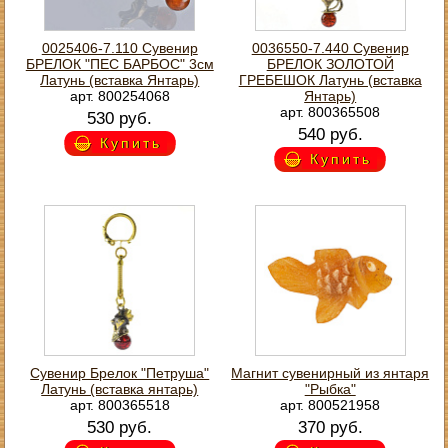
0025406-7.110 Сувенир
0036550-7.440 Сувенир
БРЕЛОК "ПЕС БАРБОС" 3см
БРЕЛОК ЗОЛОТОЙ
Латунь (вставка Янтарь)
ГРЕБЕШОК Латунь (вставка
арт. 800254068
Янтарь)
арт. 800365508
530 руб.
540 руб.
Купить
Купить
Сувенир Брелок "Петруша"
Магнит сувенирный из янтаря
Латунь (вставка янтарь)
"Рыбка"
арт. 800365518
арт. 800521958
530 руб.
370 руб.