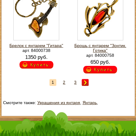
Брелок с янтарем "Гитара"
Брошь с янтарем "Зонтик.
арт. 84000738
Готика"
арт. 84000758
1350 руб.
650 руб.
Купить
Купить
1
2
3
Смотрите также:
Украшения из янтаря
,
Янтарь
,