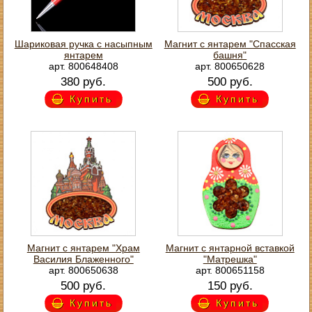
Шариковая ручка с насыпным
Магнит с янтарем "Спасская
янтарем
башня"
арт. 800648408
арт. 800650628
380 руб.
500 руб.
Купить
Купить
Магнит с янтарем "Храм
Магнит с янтарной вставкой
Василия Блаженного"
"Матрешка"
арт. 800650638
арт. 800651158
500 руб.
150 руб.
Купить
Купить