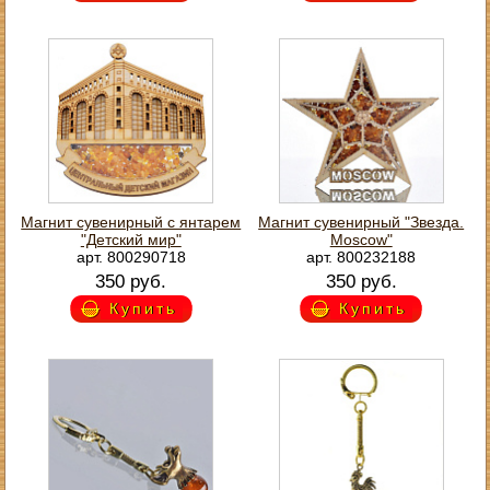
Магнит сувенирный с янтарем
Магнит сувенирный "Звезда.
"Детский мир"
Moscow"
арт. 800290718
арт. 800232188
350 руб.
350 руб.
Купить
Купить