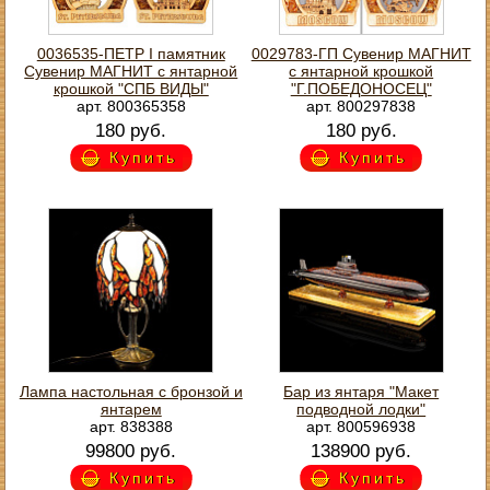
0036535-ПЕТР I памятник
0029783-ГП Сувенир МАГНИТ
Сувенир МАГНИТ с янтарной
с янтарной крошкой
крошкой "СПБ ВИДЫ"
"Г.ПОБЕДОНОСЕЦ"
арт. 800365358
арт. 800297838
180 руб.
180 руб.
Купить
Купить
Лампа настольная с бронзой и
Бар из янтаря "Макет
янтарем
подводной лодки"
арт. 838388
арт. 800596938
99800 руб.
138900 руб.
Купить
Купить