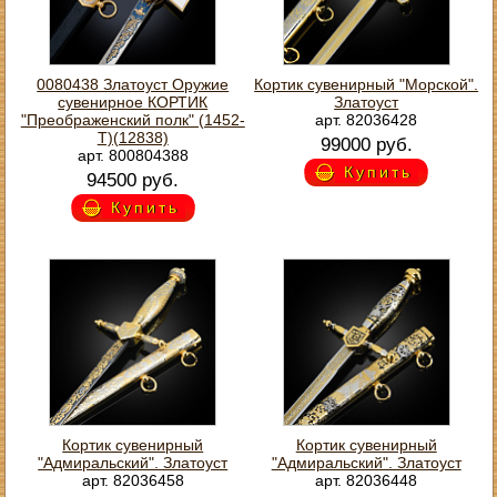
0080438 Златоуст Оружие
Кортик сувенирный "Морской".
сувенирное КОРТИК
Златоуст
"Преображенский полк" (1452-
арт. 82036428
Т)(12838)
99000 руб.
арт. 800804388
Купить
94500 руб.
Купить
Кортик сувенирный
Кортик сувенирный
"Адмиральский". Златоуст
"Адмиральский". Златоуст
арт. 82036458
арт. 82036448