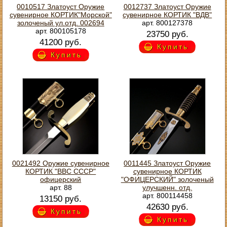
0010517 Златоуст Оружие
0012737 Златоуст Оружие
сувенирное КОРТИК"Морской"
сувенирное КОРТИК "ВДВ"
золоченый ул.отд. 002694
арт. 800127378
арт. 800105178
23750 руб.
41200 руб.
Купить
Купить
0021492 Оружие сувенирное
0011445 Златоуст Оружие
КОРТИК "ВВС СССР"
сувенирное КОРТИК
офицерский
"ОФИЦЕРСКИЙ" золоченый
арт. 88
улучшенн. отд.
арт. 800114458
13150 руб.
42630 руб.
Купить
Купить