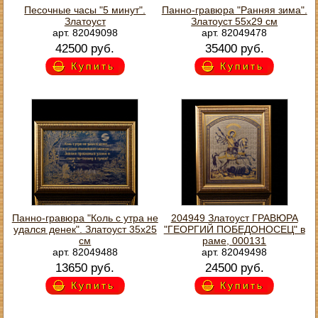
Песочные часы "5 минут".
Панно-гравюра "Ранняя зима".
Златоуст
Златоуст 55х29 см
арт. 82049098
арт. 82049478
42500 руб.
35400 руб.
Купить
Купить
Панно-гравюра "Коль с утра не
204949 Златоуст ГРАВЮРА
удался денек". Златоуст 35х25
"ГЕОРГИЙ ПОБЕДОНОСЕЦ" в
см
раме, 000131
арт. 82049488
арт. 82049498
13650 руб.
24500 руб.
Купить
Купить