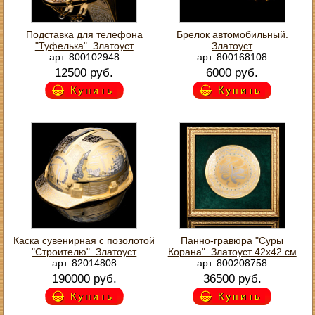
Подставка для телефона
Брелок автомобильный.
"Туфелька". Златоуст
Златоуст
арт. 800102948
арт. 800168108
12500 руб.
6000 руб.
Купить
Купить
Каска сувенирная с позолотой
Панно-гравюра "Суры
"Строителю". Златоуст
Корана". Златоуст 42х42 см
арт. 82014808
арт. 800208758
190000 руб.
36500 руб.
Купить
Купить