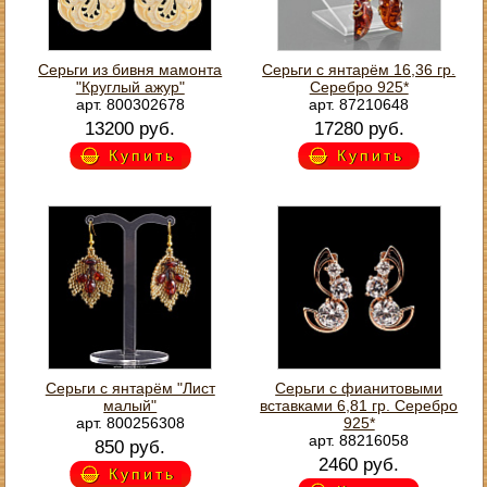
Серьги из бивня мамонта
Серьги с янтарём 16,36 гр.
"Круглый ажур"
Серебро 925*
арт. 800302678
арт. 87210648
13200 руб.
17280 руб.
Купить
Купить
Серьги с янтарём "Лист
Серьги с фианитовыми
малый"
вставками 6,81 гр. Серебро
арт. 800256308
925*
арт. 88216058
850 руб.
2460 руб.
Купить