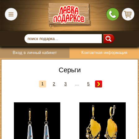
Вход в личный кабинет
Контактная информация
Серьги
1
2
3
...
5