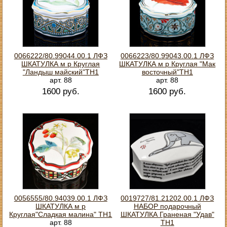
0066222/80.99044.00.1 ЛФЗ
0066223/80.99043.00.1 ЛФЗ
ШКАТУЛКА м р Круглая
ШКАТУЛКА м р Круглая "Мак
"Ландыш майский"ТН1
восточный"ТН1
арт. 88
арт. 88
1600 руб.
1600 руб.
0056555/80.94039.00.1 ЛФЗ
0019727/81.21202.00.1 ЛФЗ
ШКАТУЛКА м р
НАБОР подарочный
Круглая"Сладкая малина" ТН1
ШКАТУЛКА Граненая "Удав"
арт. 88
ТН1