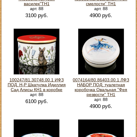
василек"ТН1
смелости" ТН1
арт. 88
арт. 88
3100 руб.
4900 руб.
100247/81.30748.00.1 ИФЗ
0074164/80.86403.00.1 ЛФЗ
ПОД. Н-Р Шкатулка Идиллия
НАБОР ПОД: туалетная
Сад Алисы КН1 в коробке
коробочка Овальная "Фея
арт. 88
резвости" ТН1
арт. 88
6100 руб.
4900 руб.