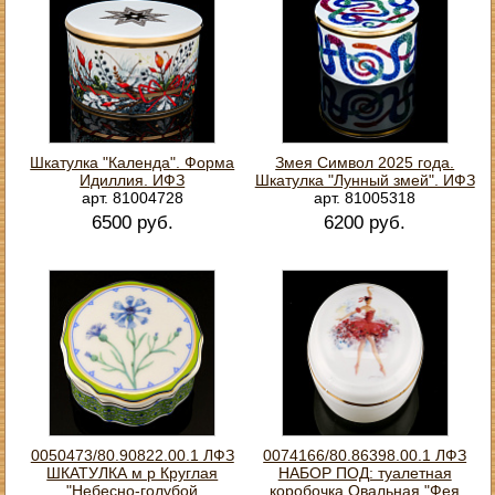
Шкатулка "Календа". Форма
Змея Символ 2025 года.
Идиллия. ИФЗ
Шкатулка "Лунный змей". ИФЗ
арт. 81004728
арт. 81005318
6500 руб.
6200 руб.
0050473/80.90822.00.1 ЛФЗ
0074166/80.86398.00.1 ЛФЗ
ШКАТУЛКА м р Круглая
НАБОР ПОД: туалетная
"Небесно-голубой
коробочка Овальная "Фея