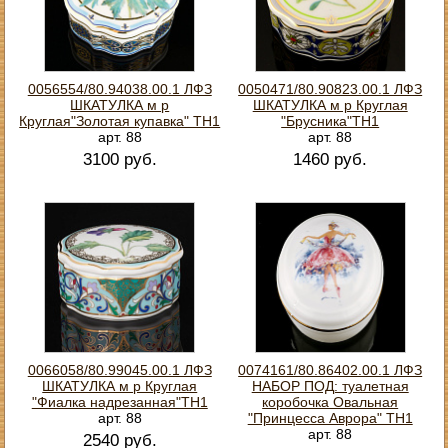
0056554/80.94038.00.1 ЛФЗ
0050471/80.90823.00.1 ЛФЗ
ШКАТУЛКА м р
ШКАТУЛКА м р Круглая
Круглая"Золотая купавка" ТН1
"Брусника"ТН1
арт. 88
арт. 88
3100 руб.
1460 руб.
0066058/80.99045.00.1 ЛФЗ
0074161/80.86402.00.1 ЛФЗ
ШКАТУЛКА м р Круглая
НАБОР ПОД: туалетная
"Фиалка надрезанная"ТН1
коробочка Овальная
арт. 88
"Принцесса Аврора" ТН1
арт. 88
2540 руб.