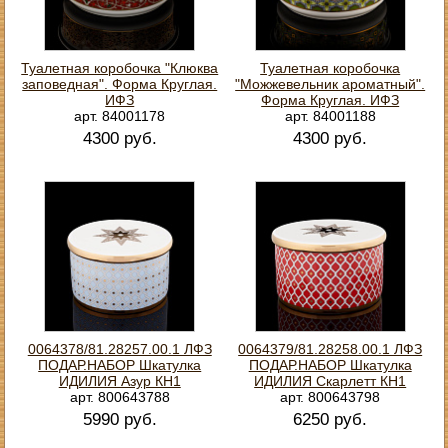
Туалетная коробочка "Клюква
Туалетная коробочка
заповедная". Форма Круглая.
"Можжевельник ароматный".
ИФЗ
Форма Круглая. ИФЗ
арт. 84001178
арт. 84001188
4300 руб.
4300 руб.
0064378/81.28257.00.1 ЛФЗ
0064379/81.28258.00.1 ЛФЗ
ПОДАР.НАБОР Шкатулка
ПОДАР.НАБОР Шкатулка
ИДИЛИЯ Азур КН1
ИДИЛИЯ Скарлетт КН1
арт. 800643788
арт. 800643798
5990 руб.
6250 руб.