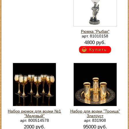
Рюмка "Рыбак"
арт. 81010158
4800 руб.
Купить
Набор рюмок для водки №1
Набор для водки "Троица"
"Медовый"
Златоуст
арт. 800514578
арт. 831908
2000 руб.
95000 руб.