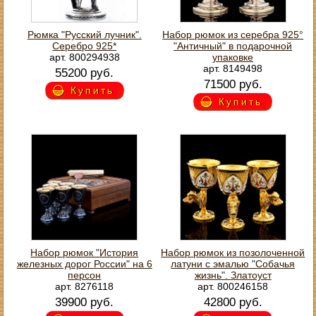
Рюмка "Русский лучник".
Набор рюмок из серебра 925°
Серебро 925*
"Античный" в подарочной
арт. 800294938
упаковке
арт. 8149498
55200 руб.
71500 руб.
Купить
Купить
Набор рюмок "История
Набор рюмок из позолоченной
железных дорог России" на 6
латуни с эмалью "Собачья
персон
жизнь". Златоуст
арт. 8276118
арт. 800246158
39900 руб.
42800 руб.