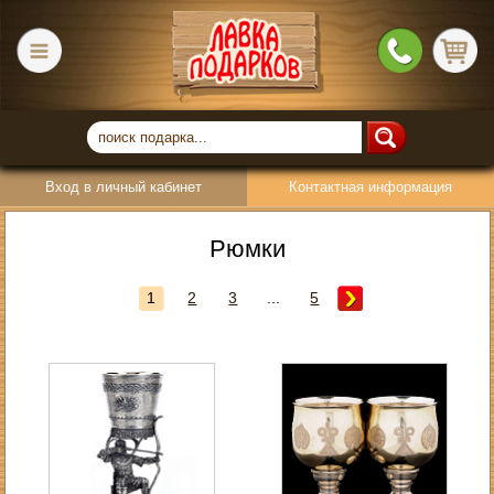
Вход в личный кабинет
Контактная информация
Рюмки
1
2
3
...
5