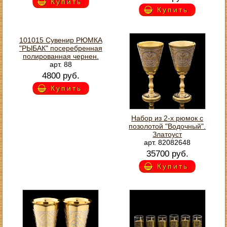
Купить
Купить
101015 Сувенир РЮМКА
"РЫБАК" посеребренная
полированная чернен.
арт. 88
4800 руб.
Купить
Набор из 2-х рюмок с
позолотой "Водочный".
Златоуст
арт. 82082648
35700 руб.
Купить