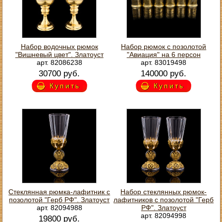
Набор водочных рюмок
Набор рюмок с позолотой
"Вишневый цвет". Златоуст
"Авиация" на 6 персон
арт. 82086238
арт. 83019498
30700 руб.
140000 руб.
Купить
Купить
Стеклянная рюмка-лафитник с
Набор стеклянных рюмок-
позолотой "Герб РФ". Златоуст
лафитников с позолотой "Герб
арт. 82094988
РФ". Златоуст
арт. 82094998
19800 руб.