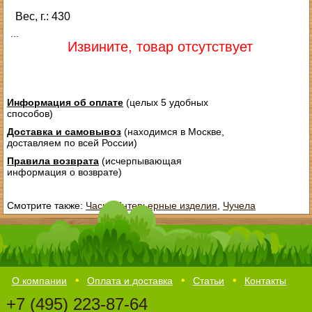
Вес, г.: 430
...
Извините, товар отсутствует
Информация об оплате
(целых 5 удобных
способов)
Доставка и самовывоз
(находимся в Москве,
доставляем по всей России)
Правила возврата
(исчерпывающая
информация о возврате)
Смотрите также:
Часы
,
Интерьерные изделия
,
Чучела
О компании
Оплата и доставка
Статьи
Контакты
+7 (495) 223-87-64