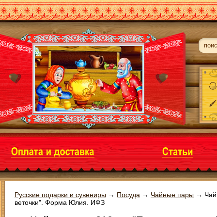
Русские подарки и сувениры
→
Посуда
→
Чайные пары
→
Чай
веточки". Форма Юлия. ИФЗ