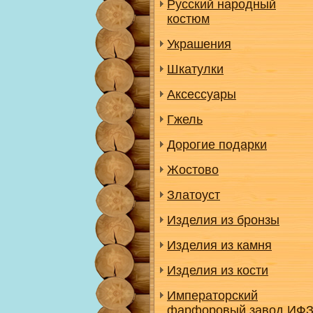
Русский народный
костюм
Украшения
Шкатулки
Аксессуары
Гжель
Дорогие подарки
Жостово
Златоуст
Изделия из бронзы
Изделия из камня
Изделия из кости
Императорский
фарфоровый завод ИФ