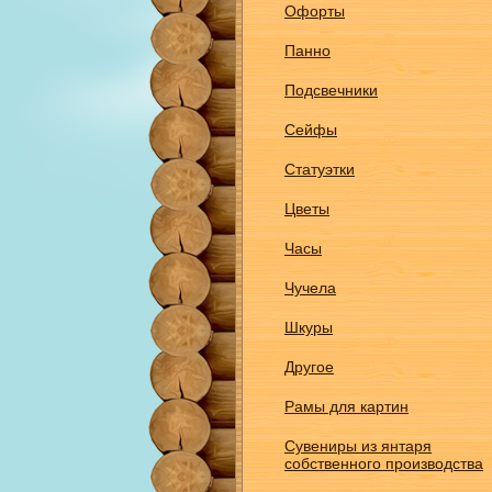
Офорты
Панно
Подсвечники
Сейфы
Статуэтки
Цветы
Часы
Чучела
Шкуры
Другое
Рамы для картин
Сувениры из янтаря
собственного производства