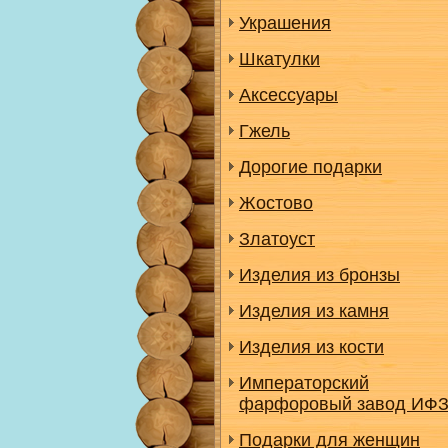
Украшения
Шкатулки
Аксессуары
Гжель
Дорогие подарки
Жостово
Златоуст
Изделия из бронзы
Изделия из камня
Изделия из кости
Императорский
фарфоровый завод ИФ
Подарки для женщин