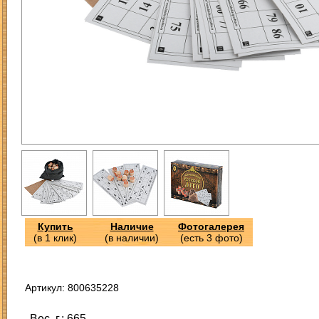
Купить
Наличие
Фотогалерея
(в 1 клик)
(в наличии)
(есть 3 фото)
Артикул: 800635228
Вес, г.: 665