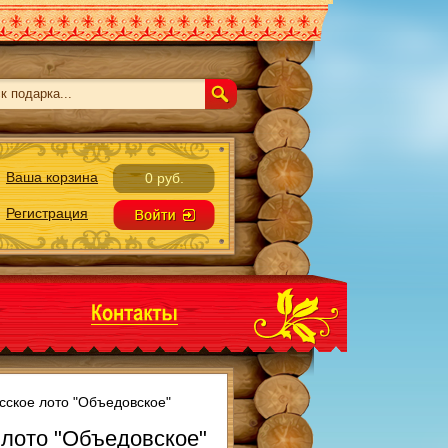
Ваша корзина
0 руб.
Регистрация
сское лото "Объедовское"
 лото "Объедовское"