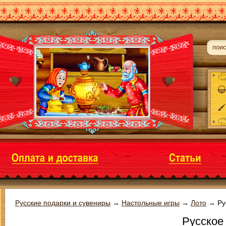
Русские подарки и сувениры
→
Настольные игры
→
Лото
→
Ру
Русское