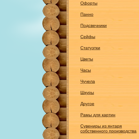
Офорты
Панно
Подсвечники
Сейфы
Статуэтки
Цветы
Часы
Чучела
Шкуры
Другое
Рамы для картин
Сувениры из янтаря
собственного производства