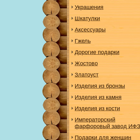
Украшения
Шкатулки
Аксессуары
Гжель
Дорогие подарки
Жостово
Златоуст
Изделия из бронзы
Изделия из камня
Изделия из кости
Императорский
фарфоровый завод ИФ
Подарки для женщин