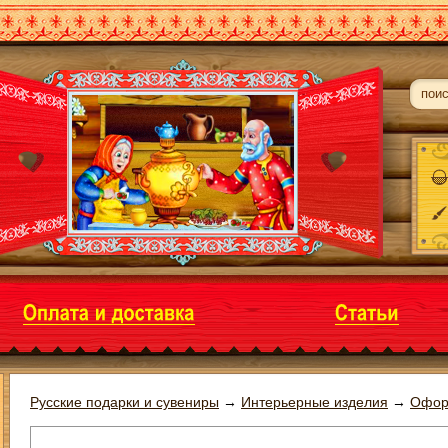
Русские подарки и сувениры
→
Интерьерные изделия
→
Офор