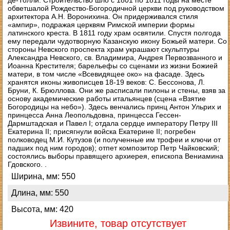
де-Толли. Строительство шло с 1801 по 1811 годы на месте
обветшалой Рождество-Богородичной церкви под руководством
архитектора А.Н. Воронихина. Он придерживался стиля
«ампир», подражая церквям Римской империи формы
латинского креста. В 1811 году храм освятили. Спустя полгода
ему передали чудотворную Казанскую икону Божьей матери. Со
стороны Невского проспекта храм украшают скульптуры
Александра Невского, св. Владимира, Андрея Первозванного и
Иоанна Крестителя; барельефы со сценами из жизни Божией
матери, в том числе «Всевидящее око» на фасаде. Здесь
хранятся иконы живописцев 18-19 веков: С. Бессонова, Л.
Бруни, К. Брюллова. Они же расписали пилоны и стены, взяв за
основу академические работы итальянцев (сцена «Взятие
Богородицы на небо»). Здесь венчались принц Антон Ульрих и
принцесса Анна Леопольдовна, принцесса Гессен-
Дармштадская и Павел I; отдала сердце императору Петру III
Екатерина II; присягнули войска Екатерине II; погребен
полководец М.И. Кутузов (и полученные им трофеи и ключи от
падших под ним городов); отпет композитор Петр Чайковский;
состоялись выборы правящего архиерея, епископа Вениамина
Гдовского. .
Ширина, мм: 550
Длина, мм: 550
Высота, мм: 420
Извините, товар отсутствует