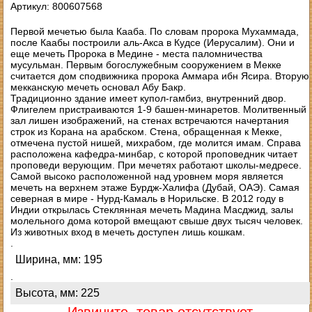
Артикул: 800607568
Первой мечетью была Кааба. По словам пророка Мухаммада,
после Каабы построили аль-Акса в Кудсе (Иерусалим). Они и
еще мечеть Пророка в Медине - места паломничества
мусульман. Первым богослужебным сооружением в Мекке
считается дом сподвижника пророка Аммара ибн Ясира. Вторую
мекканскую мечеть основал Абу Бакр.
Традиционно здание имеет купол-гамбиз, внутренний двор.
Флигелем пристраиваются 1-9 башен-минаретов. Молитвенный
зал лишен изображений, на стенах встречаются начертания
строк из Корана на арабском. Стена, обращенная к Мекке,
отмечена пустой нишей, михрабом, где молится имам. Справа
расположена кафедра-минбар, с которой проповедник читает
проповеди верующим. При мечетях работают школы-медресе.
Самой высоко расположенной над уровнем моря является
мечеть на верхнем этаже Бурдж-Халифа (Дубай, ОАЭ). Самая
северная в мире - Нурд-Камаль в Норильске. В 2012 году в
Индии открылась Стеклянная мечеть Мадина Масджид, залы
молельного дома которой вмещают свыше двух тысяч человек.
Из животных вход в мечеть доступен лишь кошкам.
.
Ширина, мм: 195
.
Высота, мм: 225