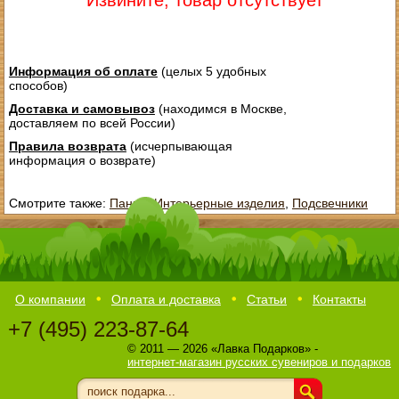
Извините, товар отсутствует
Информация об оплате
(целых 5 удобных
способов)
Доставка и самовывоз
(находимся в Москве,
доставляем по всей России)
Правила возврата
(исчерпывающая
информация о возврате)
Смотрите также:
Панно
,
Интерьерные изделия
,
Подсвечники
О компании
Оплата и доставка
Статьи
Контакты
+7 (495) 223-87-64
© 2011 — 2026 «Лавка Подарков» -
интернет-магазин русских сувениров и подарков