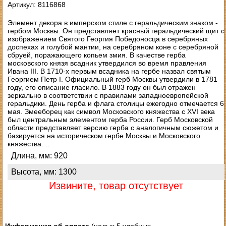
Артикул: 8116868
Элемент декора в имперском стиле с геральдическим знаком -
гербом Москвы. Он представляет красный геральдический щит с
изображением Святого Георгия Победоносца в серебряных
доспехах и голубой мантии, на серебряном коне с серебряной
сбруей, поражающего копьем змия. В качестве герба
московского князя всадник утвердился во время правления
Ивана III. В 1710-х первым всадника на гербе назвал святым
Георгием Петр I. Официальный герб Москвы утвердили в 1781
году, его описание гласило. В 1883 году он был отражен
зеркально в соответствии с правилами западноевропейской
геральдики. День герба и флага столицы ежегодно отмечается 6
мая. Змееборец как символ Московского княжества с XVI века
был центральным элементом герба России. Герб Московской
области представляет версию герба с аналогичным сюжетом и
базируется на историческом гербе Москвы и Московского
княжества. ..
Длина, мм: 920
Высота, мм: 1300
Извините, товар отсутствует