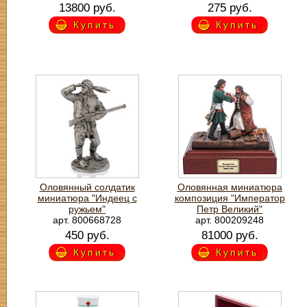
13800 руб.
275 руб.
Купить
Купить
Оловянный солдатик
Оловянная миниатюра
миниатюра "Индеец с
композиция "Император
ружьем"
Петр Великий"
арт. 800668728
арт. 800209248
450 руб.
81000 руб.
Купить
Купить