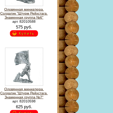
Оловянная миниатюра.
Солдатик "Штурм Рейхстага.
Знаменная группа №6"
арт. 82010588
575 руб.
Купить
Оловянная миниатюра.
Солдатик "Штурм Рейхстага.
Знаменная группа №7"
арт. 82010598
625 руб.