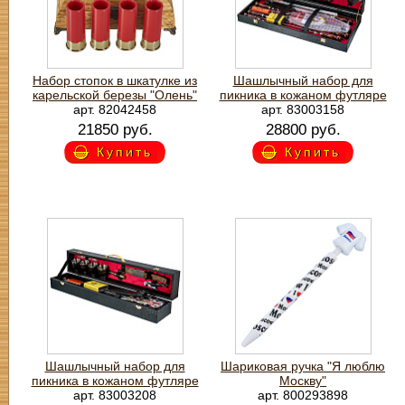
Набор стопок в шкатулке из
Шашлычный набор для
карельской березы "Олень"
пикника в кожаном футляре
арт. 82042458
арт. 83003158
21850 руб.
28800 руб.
Купить
Купить
Шашлычный набор для
Шариковая ручка "Я люблю
пикника в кожаном футляре
Москву"
арт. 83003208
арт. 800293898