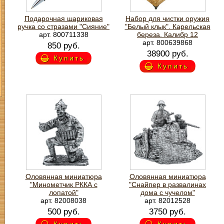
Подарочная шариковая
Набор для чистки оружия
ручка со стразами "Сияние"
"Белый клык". Карельская
арт. 800711338
береза. Калибр 12
арт. 800639868
850 руб.
38900 руб.
Купить
Купить
Оловянная миниатюра
Оловянная миниатюра
"Минометчик РККА с
"Снайпер в развалинах
лопатой"
дома с чучелом"
арт. 82008038
арт. 82012528
500 руб.
3750 руб.