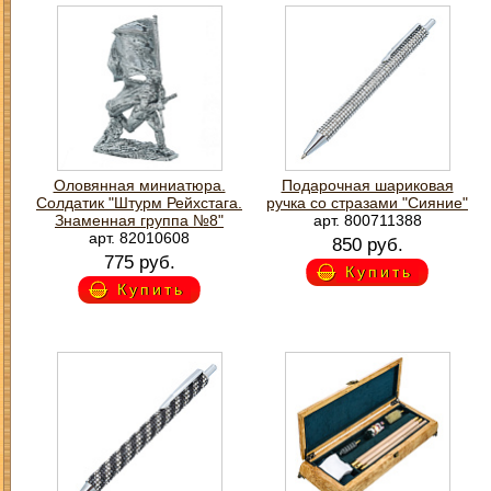
Оловянная миниатюра.
Подарочная шариковая
Солдатик "Штурм Рейхстага.
ручка со стразами "Сияние"
Знаменная группа №8"
арт. 800711388
арт. 82010608
850 руб.
775 руб.
Купить
Купить