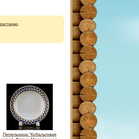
зрастанию
.
Пепельница "Кобальтовая