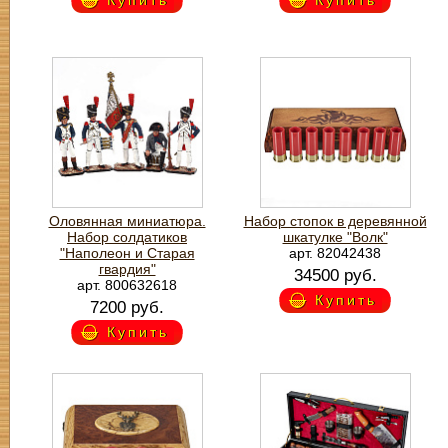
Купить
Купить
Оловянная миниатюра.
Набор стопок в деревянной
Набор солдатиков
шкатулке "Волк"
"Наполеон и Старая
арт. 82042438
гвардия"
34500 руб.
арт. 800632618
Купить
7200 руб.
Купить