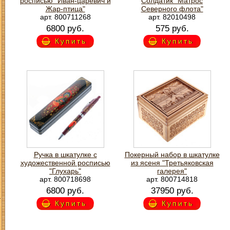
росписью "Иван-царевич и
Солдатик "Матрос
Жар-птица"
Северного флота"
арт. 800711268
арт. 82010498
6800 руб.
575 руб.
Купить
Купить
Ручка в шкатулке с
Покерный набор в шкатулке
художественной росписью
из ясеня "Третьяковская
"Глухарь"
галерея"
арт. 800718698
арт. 800714818
6800 руб.
37950 руб.
З
Купить
Купить