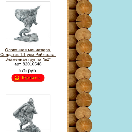
Оловянная миниатюра.
Солдатик "Штурм Рейхстага.
Знаменная группа №2"
арт. 82010548
575 руб.
Купить