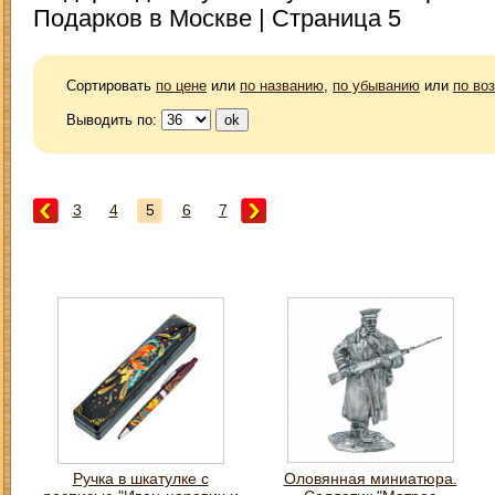
Подарков в Москве | Страница 5
Сортировать
по цене
или
по названию
,
по убыванию
или
по во
Выводить по:
3
4
5
6
7
Ручка в шкатулке с
Оловянная миниатюра.