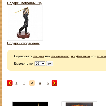
Подарки пограничнику
Подарки спортсмену
Сортировать
по цене
или
по названию
,
по убыванию
или
по во
Выводить по:
1
2
3
4
5