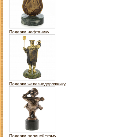
Подарки нефтянику
Подарки железнодорожнику
З
Подарки полицейскому