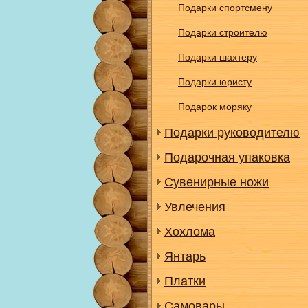
Подарки спортсмену
Подарки строителю
Подарки шахтеру
Подарки юристу
Подарок моряку
Подарки руководителю
Подарочная упаковка
Сувенирные ножи
Увлечения
Хохлома
Янтарь
Платки
Самовары