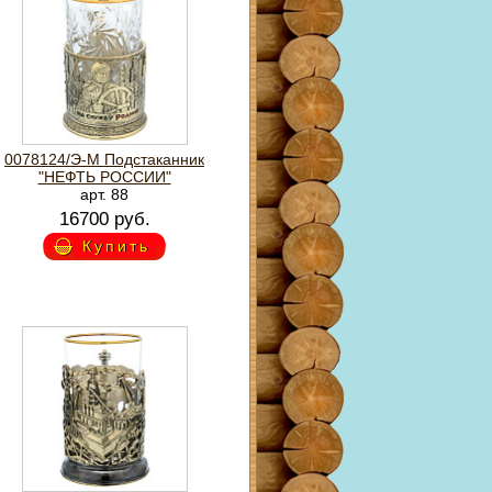
0078124/Э-М Подстаканник
"НЕФТЬ РОССИИ"
арт. 88
16700 руб.
Купить