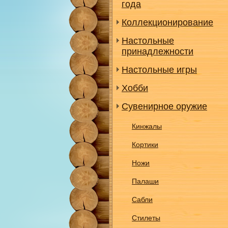
года
Коллекционирование
Настольные
принадлежности
Настольные игры
Хобби
Сувенирное оружие
Кинжалы
Кортики
Ножи
Палаши
Сабли
Стилеты