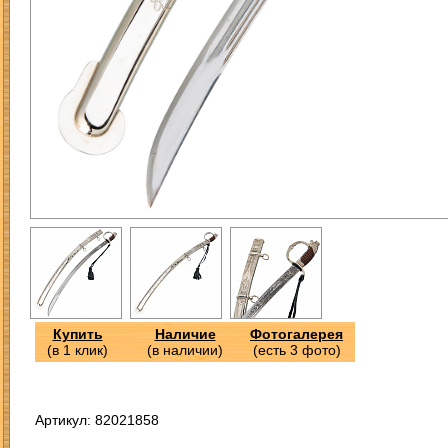
Купить
Наличие
Фотогалерея
(в 1 клик)
(в наличии)
(есть 3 фото)
Артикул: 82021858