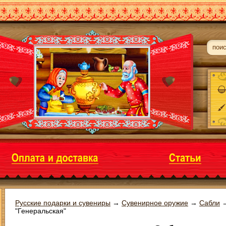
Русские подарки и сувениры
→
Сувенирное оружие
→
Сабли
"Генеральская"