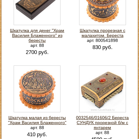
Шкатулка для денег "Храм
Шкатулка прорезная с
Василия Блаженного" из
малахитом. Береста
бересты
арт. 800541898
арт. 88
830 руб.
2700 руб.
Шкатулка малая из бересты
0032546/01606/2 Береста
"Храм Василия Блаженного"
СУНДУК прорезной б/м с
арт. 88
янтарем
арт. 88
410 руб.