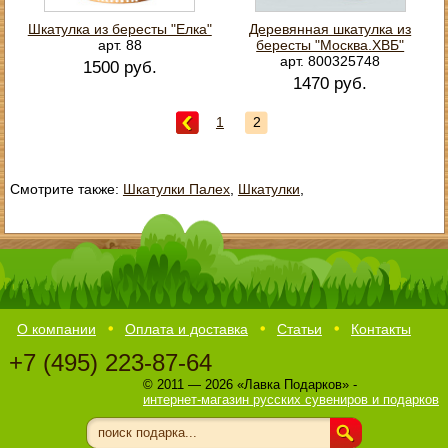
Шкатулка из бересты "Елка"
Деревянная шкатулка из
арт. 88
бересты "Москва.ХВБ"
арт. 800325748
1500 руб.
1470 руб.
1
2
Смотрите также:
Шкатулки Палех
,
Шкатулки
,
О компании
Оплата и доставка
Статьи
Контакты
+7 (495) 223-87-64
© 2011 — 2026 «Лавка Подарков» -
интернет-магазин русских сувениров и подарков