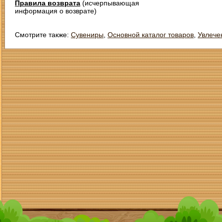
Правила возврата
(исчерпывающая
информация о возврате)
Смотрите также:
Сувениры
,
Основной каталог товаров
,
Увлече