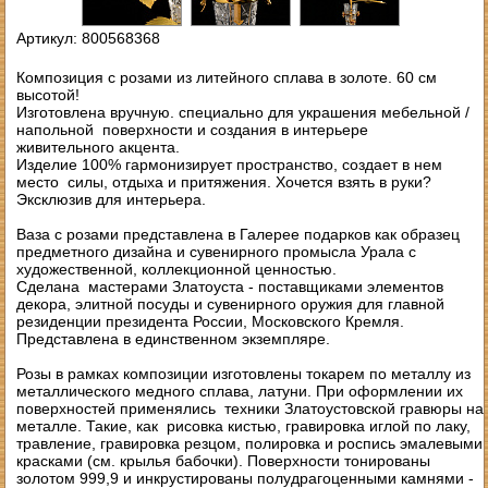
Артикул: 800568368
Композиция с розами из литейного сплава в золоте. 60 см
высотой!
Изготовлена вручную. специально для украшения мебельной /
напольной поверхности и создания в интерьере
живительного акцента.
Изделие 100% гармонизирует пространство, создает в нем
место силы, отдыха и притяжения. Хочется взять в руки?
Эксклюзив для интерьера.
Ваза с розами представлена в Галерее подарков как образец
предметного дизайна и сувенирного промысла Урала с
художественной, коллекционной ценностью.
Сделана мастерами Златоуста - поставщиками элементов
декора, элитной посуды и сувенирного оружия для главной
резиденции президента России, Московского Кремля.
Представлена в единственном экземпляре.
Розы в рамках композиции изготовлены токарем по металлу из
металлического медного сплава, латуни. При оформлении их
поверхностей применялись техники Златоустовской гравюры на
металле. Такие, как рисовка кистью, гравировка иглой по лаку,
травление, гравировка резцом, полировка и роспись эмалевыми
красками (см. крылья бабочки). Поверхности тонированы
золотом 999,9 и инкрустированы полудрагоценными камнями -