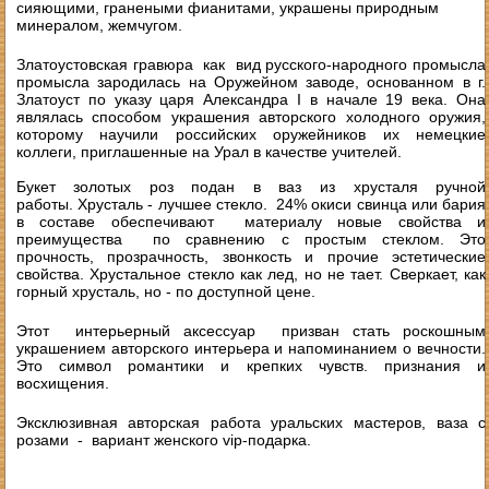
сияющими, гранеными фианитами, украшены природным
минералом, жемчугом.
Златоустовская гравюра как вид русского-народного промысла
промысла зародилась на Оружейном заводе, основанном в г.
Златоуст по указу царя Александра I в начале 19 века. Она
являлась способом украшения авторского холодного оружия,
которому научили российских оружейников их немецкие
коллеги, приглашенные на Урал в качестве учителей.
Букет золотых роз подан в ваз из хрусталя ручной
работы. Хрусталь - лучшее стекло. 24% окиси свинца или бария
в составе обеспечивают материалу новые свойства и
преимущества по сравнению с простым стеклом. Это
прочность, прозрачность, звонкость и прочие эстетические
свойства. Хрустальное стекло как лед, но не тает. Сверкает, как
горный хрусталь, но - по доступной цене.
Этот интерьерный аксессуар призван стать роскошным
украшением авторского интерьера и напоминанием о вечности.
Это символ романтики и крепких чувств. признания и
восхищения.
Эксклюзивная авторская работа уральских мастеров, ваза с
розами - вариант женского vip-подарка.