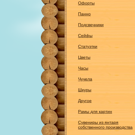
Офорты
Панно
Подсвечники
Сейфы
Статуэтки
Цветы
Часы
Чучела
Шкуры
Другое
Рамы для картин
Сувениры из янтаря
собственного производства