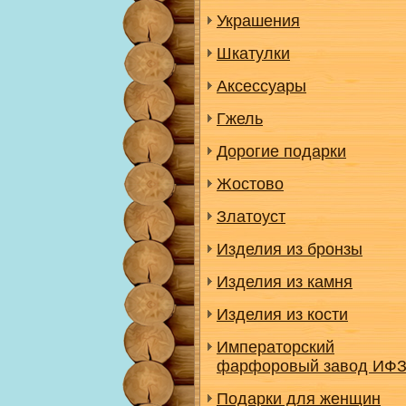
Украшения
Шкатулки
Аксессуары
Гжель
Дорогие подарки
Жостово
Златоуст
Изделия из бронзы
Изделия из камня
Изделия из кости
Императорский
фарфоровый завод ИФ
Подарки для женщин