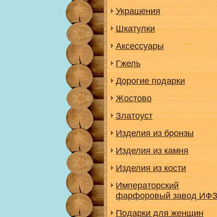
Украшения
Шкатулки
Аксессуары
Гжель
Дорогие подарки
Жостово
Златоуст
Изделия из бронзы
Изделия из камня
Изделия из кости
Императорский
фарфоровый завод ИФ
Подарки для женщин