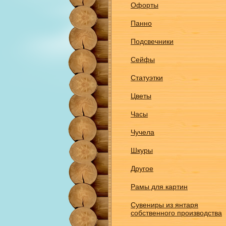
Офорты
Панно
Подсвечники
Сейфы
Статуэтки
Цветы
Часы
Чучела
Шкуры
Другое
Рамы для картин
Сувениры из янтаря
собственного производства