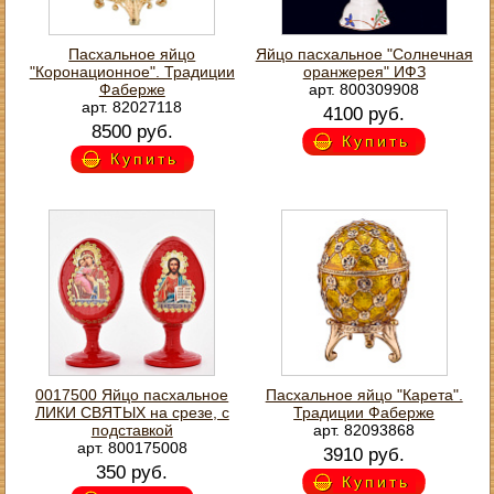
Пасхальное яйцо
Яйцо пасхальное "Солнечная
"Коронационное". Традиции
оранжерея" ИФЗ
Фаберже
арт. 800309908
арт. 82027118
4100 руб.
8500 руб.
Купить
Купить
0017500 Яйцо пасхальное
Пасхальное яйцо "Карета".
ЛИКИ СВЯТЫХ на срезе, с
Традиции Фаберже
подставкой
арт. 82093868
арт. 800175008
3910 руб.
350 руб.
Купить