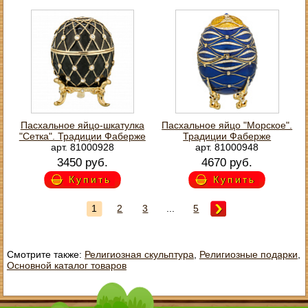
Пасхальное яйцо-шкатулка
Пасхальное яйцо "Морское".
"Сетка". Традиции Фаберже
Традиции Фаберже
арт. 81000928
арт. 81000948
3450 руб.
4670 руб.
Купить
Купить
1
2
3
...
5
Смотрите также:
Религиозная скульптура
,
Религиозные подарки
,
Основной каталог товаров