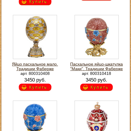
Купить
Яйцо пасхальное мало.
Пасхальное яйцо-шкатулка
Традиции Фаберже
"Маки". Традиции Фаберже
арт. 800310408
арт. 800310418
3450 руб.
3450 руб.
Купить
Купить