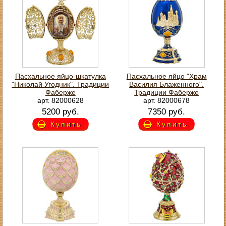
Пасхальное яйцо-шкатулка
Пасхальное яйцо "Храм
"Николай Угодник". Традиции
Василия Блаженного".
Фаберже
Традиции Фаберже
арт. 82000628
арт. 82000678
5200 руб.
7350 руб.
Купить
Купить