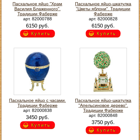
Пасхальное яйцо "Храм
Пасхальное яйцо-шкатулка
Василия Блаженного".
"Цветы яблони". Традиции
Традиции Фаберже
Фаберже
арт. 82000788
арт. 82000828
6150 руб.
6150 руб.
Купить
Купить
Пасхальное яйцо с часами.
Пасхальное яйцо-шкатулка
Традиции Фаберже
"Апельсиновое дерево".
арт. 82000838
Традиции Фаберже
арт. 82000848
3450 руб.
3750 руб.
Купить
Купить