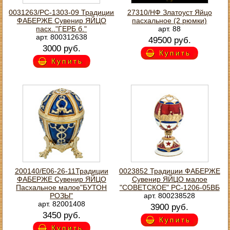
0031263/РС-1303-09 Традиции
27310/НФ Златоуст Яйцо
ФАБЕРЖЕ Сувенир ЯЙЦО
пасхальное (2 рюмки)
пасх.."ГЕРБ б."
арт. 88
арт. 800312638
49500 руб.
3000 руб.
Купить
Купить
200140/Е06-26-11Традиции
0023852 Традиции ФАБЕРЖЕ
ФАБЕРЖЕ Сувенир ЯЙЦО
Сувенир ЯЙЦО малое
Пасхальное малое"БУТОН
"СОВЕТСКОЕ" РС-1206-05ВБ
РОЗЫ"
арт. 800238528
арт. 82001408
3900 руб.
3450 руб.
Купить
Купить