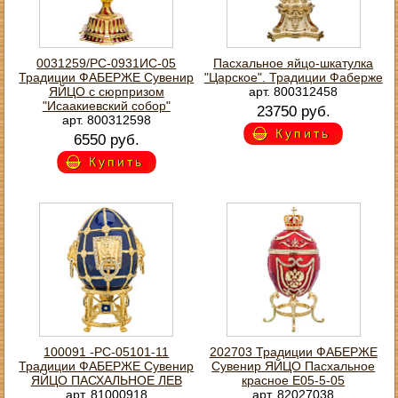
0031259/РС-0931ИС-05
Пасхальное яйцо-шкатулка
Традиции ФАБЕРЖЕ Сувенир
"Царское". Традиции Фаберже
ЯЙЦО с сюрпризом
арт. 800312458
"Исаакиевский собор"
23750 руб.
арт. 800312598
Купить
6550 руб.
Купить
100091 -РС-05101-11
202703 Традиции ФАБЕРЖЕ
Традиции ФАБЕРЖЕ Сувенир
Сувенир ЯЙЦО Пасхальное
ЯЙЦО ПАСХАЛЬНОЕ ЛЕВ
красное Е05-5-05
арт. 81000918
арт. 82027038