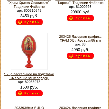
"Храм Христа Спасителя".
"Карета". Традиции Фаберже
Традиции Фаберже
арт. 81000998
арт. 800310648
20800 руб.
3450 руб.
Купить
Купить
203425 Лазерная графика
ХРАМ ХВ,яйцо гран85 мм
арт. 88
4950 руб.
Купить
Яйцо пасхальное на подставке
"Умягчение злых сердец"
арт. 82033978
1500 руб.
Купить
203393/9см ЯЙЦО
203424 Лазерная графика